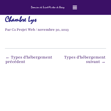
Aller
Main
Domaine de Saint-Martin de Boisy
au
Menu
contenu
Chambre Lys
Par
C2 Projet Web
/
novembre 30, 2023
←
Types d'hébergement
Types d'hébergement
précédent
suivant
→